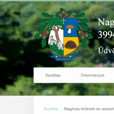
Kezdőlap
Önkormányzat
Kezdőlap
Nagyhuta története és neveze