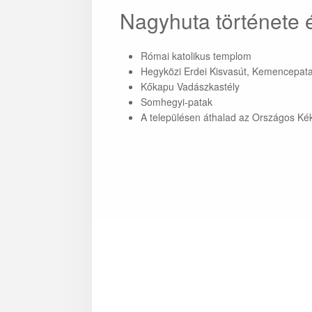
Nagyhuta története 
Római katolikus templom
Hegyközi Erdei Kisvasút, Kemencepata
Kőkapu Vadászkastély
Somhegyi-patak
A településen áthalad az Országos Kék