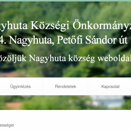
Ügyintézés
Rendeletek
Kapcsolat
tességei