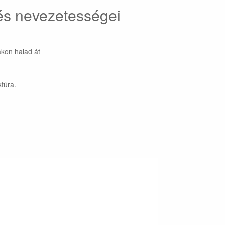
és nevezetességei
kon halad át
túra.