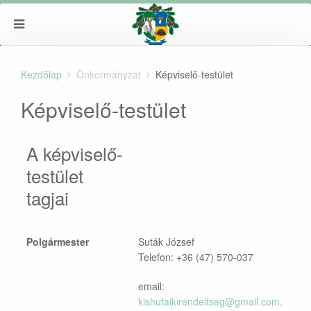
Kezdőlap
Önkormányzat
Képviselő-testület
Képviselő-testület
A képviselő-
testület
tagjai
Polgármester
Suták József
Telefon: +36 (47) 570-037
email:
kishutaikirendeltseg@gmail.com
,