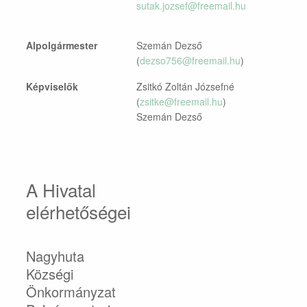
sutak.jozsef@freemail.hu
Alpolgármester
Szemán Dezső
(
dezso756@freemail.hu
)
Képviselők
Zsitkó Zoltán Józsefné
(
zsitke@freemail.hu
)
Szemán Dezső
A Hivatal
elérhetőségei
Nagyhuta
Községi
Önkormányzat