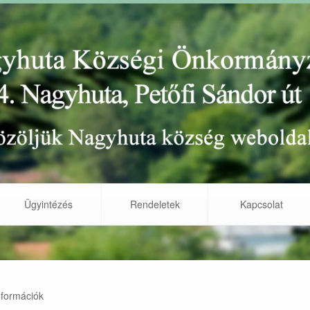
Ügyintézés
Rendeletek
Kapcsolat
nformációk