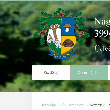
Kezdőlap
Önkormányzat
Kezdőlap
Önkormányzat
Közérdekű i