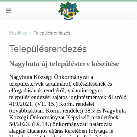
Kezdőlap
Településrendezés
Településrendezés
Nagyhuta új településterv készítése
Nagyhuta Községi Önkormányzat a
településtervek tartalmáról, elkészítésének és
elfogadásának rendjéről, valamint egyes
településrendezési sajátos jogintézményekről szóló
419/2021. (VII. 15.) Korm. rendelet
(továbbiakban: Korm. rendelet) 68.§ és Nagyhuta
Községi Önkormányzat Képviselő-testületének
50/2023. (IX.14.) önkormányzati határozata
alapján általános eljárás keretében folytatja le