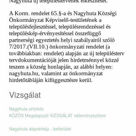
Nagyhuta új településtervének elkészítését.
A Korm. rendelet 65.§-a és Nagyhuta Községi
Önkormányzat Képviselő-testületének a
településfejlesztéssel, településrendezéssel és
településkép-érvényesítéssel összefüggő
partnerségi egyeztetés helyi szabályairól szóló
7/2017.(VII.10.) önkormányzati rendelet (a
továbbiakban: rendelet) alapján az új településterv
tervdokumentációját jelen hirdetménnyel közzé
teszem a község honlapján, az alábbi helyen:
nagyhuta.hu
, valamint az önkormányzat
hirdetőtábláján kifüggesztésre kerül.
Vizsgálat
Nagyhuta ortofoto
KÖZÖS Megalapozó VIZSGÁLAT véleményezésre
Nagyhuta alaptérkép - belterület