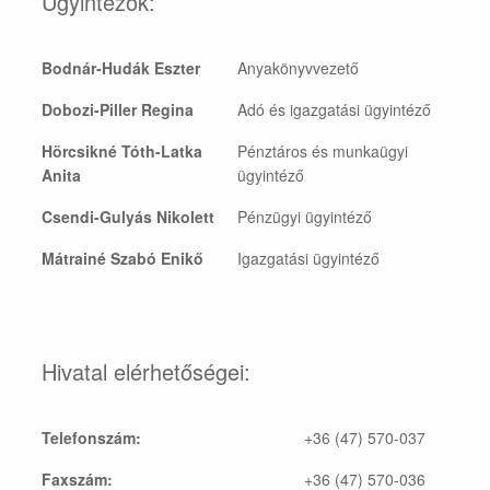
Ügyintézők:
Bodnár-Hudák Eszter
Anyakönyvvezető
Dobozi-Piller Regina
Adó és igazgatási ügyintéző
Hörcsikné Tóth-Latka
Pénztáros és munkaügyi
Anita
ügyintéző
Csendi-Gulyás Nikolett
Pénzügyi ügyintéző
Mátrainé Szabó Enikő
Igazgatási ügyintéző
Hivatal elérhetőségei:
Telefonszám:
+36 (47) 570-037
Faxszám:
+36 (47) 570-036