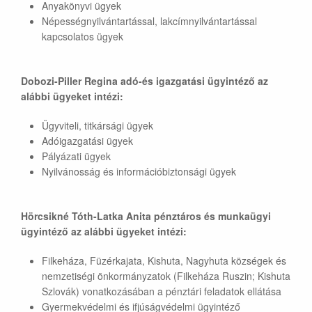
Anyakönyvi ügyek
Népességnyilvántartással, lakcímnyilvántartással
kapcsolatos ügyek
Dobozi-Piller Regina adó-és igazgatási ügyintéző az
alábbi ügyeket intézi:
Ügyviteli, titkársági ügyek
Adóigazgatási ügyek
Pályázati ügyek
Nyilvánosság és információbiztonsági ügyek
Hörcsikné Tóth-Latka Anita pénztáros és munkaügyi
ügyintéző az alábbi ügyeket intézi:
Filkeháza, Füzérkajata, Kishuta, Nagyhuta községek és
nemzetiségi önkormányzatok (Filkeháza Ruszin; Kishuta
Szlovák) vonatkozásában a pénztári feladatok ellátása
Gyermekvédelmi és ifjúságvédelmi ügyintéző